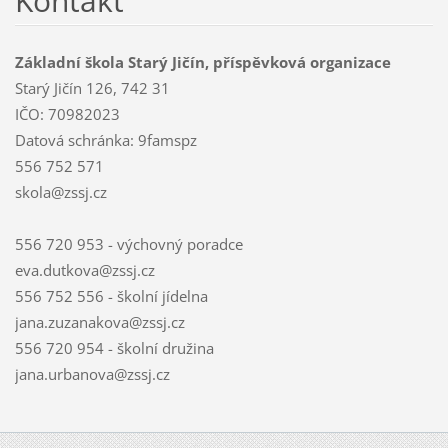
Kontakt
Základní škola Starý Jičín, příspěvková organizace
Starý Jičín 126, 742 31
IČO: 70982023
Datová schránka: 9famspz
556 752 571
skola@zssj.cz
556 720 953 - výchovný poradce
eva.dutkova@zssj.cz
556 752 556 - školní jídelna
jana.zuzanakova@zssj.cz
556 720 954 - školní družina
jana.urbanova@zssj.cz