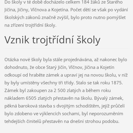
Do školy v té době docházelo celkem 184 žáků ze Starého
Jičína, Jičiny, Vlčnova a Kojetína. Počet dětí se však po vydání
školských zákonů značně zvýšil, bylo proto nutno pomýšlet
na zřízení trojtřídní školy.
Vznik trojtřídní školy
Otázka nové školy byla stále projednávána, až nakonec bylo
dohodnuto, že obce Starý Jičín, Vlčnov, Jičina a Kojetín
odkoupí od hraběte zámek a upraví jej na novou školu, v níž
by byly umístěny všechny tři třídy. Stalo se tak roku 1875.
Zámek byl zakoupen za 2 500 zlatých a během roku
nákladem 6505 zlatých přestavěn na školu. Bývalý zámek,
pěkná baroková stavba s dvojitým schodištěm, jejíž průčelí
bylo zdobeno ve výklencích sochami, byl neporozuměním
tehdejších činitelů přestavěn na dnešní strohou podobu.