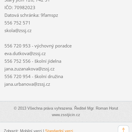
IČO: 70982023
Datová schránka: 9famspz
556 752 571
skola@zssj.cz
556 720 953 - výchovný poradce
eva.dutkova@zssj.cz
556 752 556 - školní jídelna
jana.zuzanakova@zssj.cz
556 720 954 - školní družina
jana.urbanova@zssj.cz
© 2013 Všechna práva vyhrazena. Ředitel Mgr. Roman Horut
www.zsstjicin.cz
Zobrazit:
Mobilní verzi
|
Standardní verzi