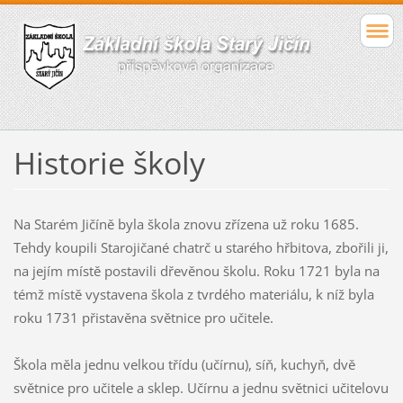
Historie školy
Na Starém Jičíně byla škola znovu zřízena už roku 1685.
Tehdy koupili Starojičané chatrč u starého hřbitova, zbořili ji,
na jejím místě postavili dřevěnou školu. Roku 1721 byla na
témž místě vystavena škola z tvrdého materiálu, k níž byla
roku 1731 přistavěna světnice pro učitele.
Škola měla jednu velkou třídu (učírnu), síň, kuchyň, dvě
světnice pro učitele a sklep. Učírnu a jednu světnici učitelovu