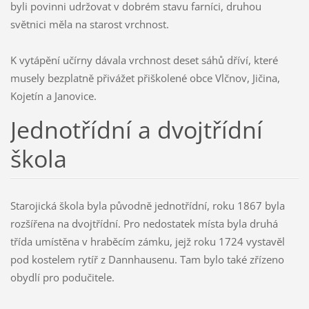
byli povinni udržovat v dobrém stavu farníci, druhou
světnici měla na starost vrchnost.
K vytápění učírny dávala vrchnost deset sáhů dříví, které
musely bezplatně přivážet přiškolené obce Vlčnov, Jičina,
Kojetín a Janovice.
Jednotřídní a dvojtřídní
škola
Starojická škola byla původně jednotřídní, roku 1867 byla
rozšířena na dvojtřídní. Pro nedostatek místa byla druhá
třída umístěna v hraběcím zámku, jejž roku 1724 vystavěl
pod kostelem rytíř z Dannhausenu. Tam bylo také zřízeno
obydlí pro podučitele.