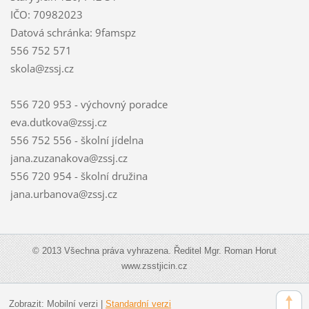
IČO: 70982023
Datová schránka: 9famspz
556 752 571
skola@zssj.cz
556 720 953 - výchovný poradce
eva.dutkova@zssj.cz
556 752 556 - školní jídelna
jana.zuzanakova@zssj.cz
556 720 954 - školní družina
jana.urbanova@zssj.cz
© 2013 Všechna práva vyhrazena. Ředitel Mgr. Roman Horut
www.zsstjicin.cz
Zobrazit:
Mobilní verzi
|
Standardní verzi