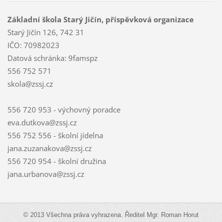
Základní škola Starý Jičín, příspěvková organizace
Starý Jičín 126, 742 31
IČO: 70982023
Datová schránka: 9famspz
556 752 571
skola@zssj.cz
556 720 953 - výchovný poradce
eva.dutkova@zssj.cz
556 752 556 - školní jídelna
jana.zuzanakova@zssj.cz
556 720 954 - školní družina
jana.urbanova@zssj.cz
© 2013 Všechna práva vyhrazena. Ředitel Mgr. Roman Horut