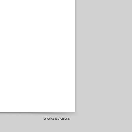
www.zsstjicin.cz