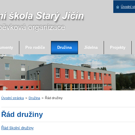
Úvodní s
umenty
Pro rodiče
Družina
Jídelna
Projekty
Úvodní stránka
>
Družina
>
Řád družiny
Řád družiny
Řád školní družiny