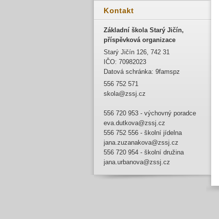
Kontakt
Základní škola Starý Jičín,
příspěvková organizace
Starý Jičín 126, 742 31
IČO: 70982023
Datová schránka: 9famspz
556 752 571
skola@zssj.cz
556 720 953 - výchovný poradce
eva.dutkova@zssj.cz
556 752 556 - školní jídelna
jana.zuzanakova@zssj.cz
556 720 954 - školní družina
jana.urbanova@zssj.cz