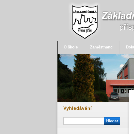
O škole
Zaměstnanci
Dok
Vyhledávání