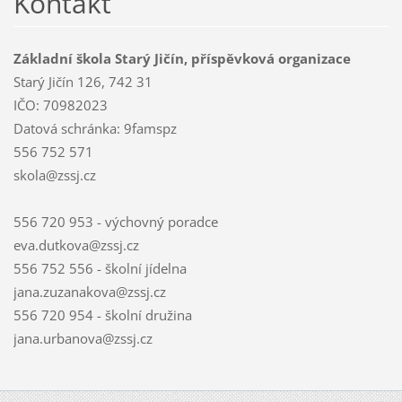
Kontakt
Základní škola Starý Jičín, příspěvková organizace
Starý Jičín 126, 742 31
IČO: 70982023
Datová schránka: 9famspz
556 752 571
skola@zssj.cz
556 720 953 - výchovný poradce
eva.dutkova@zssj.cz
556 752 556 - školní jídelna
jana.zuzanakova@zssj.cz
556 720 954 - školní družina
jana.urbanova@zssj.cz