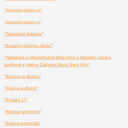
"Starojické šablony III"
"Starojické šablony II"
"Starojické šablony"
"Kreativní krajina zdraví"
"Nástavba a rekonstrukce tělocvičny a stavební úpravy
kuchyně a jídelny Základní školy Starý Jičín"
"Krajina za školou"
"Krajina kulturní"
"Projekt 21"
"Krajina sportovní"
"Krajina turistická"