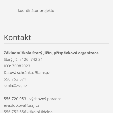
koordinátor projektu
Kontakt
Základní škola Starý Jičín, příspěvková organizace
Starý Jičín 126, 742 31
IČO: 70982023
Datová schránka: 9famspz
556 752 571
skola@zssj.cz
556 720 953 - výchovný poradce
eva.dutkova@zssj.cz
556 752 556 - školní jídelna