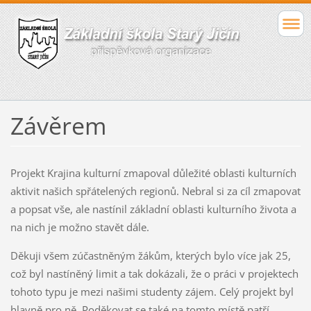
Závěrem
Projekt Krajina kulturní zmapoval důležité oblasti kulturních
aktivit našich spřátelených regionů. Nebral si za cíl zmapovat
a popsat vše, ale nastínil základní oblasti kulturního života a
na nich je možno stavět dále.
Děkuji všem zúčastněným žákům, kterých bylo více jak 25,
což byl nastíněný limit a tak dokázali, že o práci v projektech
tohoto typu je mezi našimi studenty zájem. Celý projekt byl
hlavně pro ně. Poděkovat se také na tomto místě patří