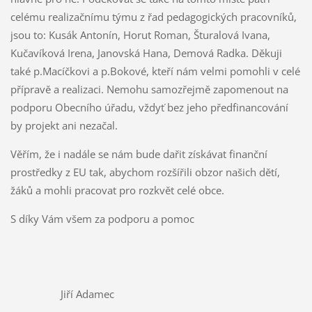
celému realizačnímu týmu z řad pedagogických pracovníků,
jsou to: Kusák Antonín, Horut Roman, Šturalová Ivana,
Kučavíková Irena, Janovská Hana, Demová Radka. Děkuji
také p.Macíčkovi a p.Bokové, kteří nám velmi pomohli v celé
přípravě a realizaci. Nemohu samozřejmě zapomenout na
podporu Obecního úřadu, vždyť bez jeho předfinancování
by projekt ani nezačal.
Věřím, že i nadále se nám bude dařit získávat finanční
prostředky z EU tak, abychom rozšířili obzor našich dětí,
žáků a mohli pracovat pro rozkvět celé obce.
S díky Vám všem za podporu a pomoc
Jiří Adamec