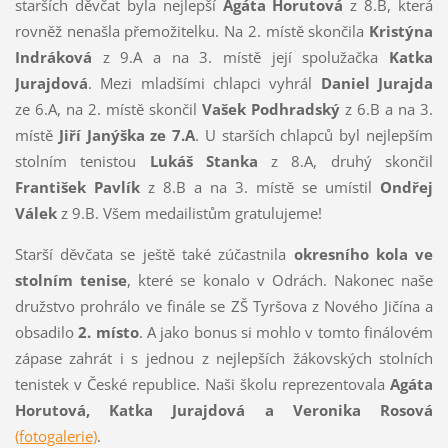
starších děvčat byla nejlepší
Agáta Horutová
z 8.B, která
rovněž nenašla přemožitelku. Na 2. místě skončila
Kristýna
Indráková
z 9.A a na 3. místě její spolužačka
Katka
Jurajdová
. Mezi mladšími chlapci vyhrál
Daniel Jurajda
ze 6.A, na 2. místě skončil
Vašek Podhradský
z 6.B a na 3.
místě
Jiří Janýška ze 7.A
. U starších chlapců byl nejlepším
stolním tenistou
Lukáš Stanka
z 8.A, druhý skončil
František Pavlík
z 8.B a na 3. místě se umístil
Ondřej
Válek
z 9.B. Všem medailistům gratulujeme!
Starší děvčata se ještě také zúčastnila
okresního kola ve
stolním tenise
, které se konalo v Odrách. Nakonec naše
družstvo prohrálo ve finále se ZŠ Tyršova z Nového Jičína a
obsadilo
2. místo
. A jako bonus si mohlo v tomto finálovém
zápase zahrát i s jednou z nejlepších žákovských stolních
tenistek v České republice. Naši školu reprezentovala
Agáta
Horutová, Katka Jurajdová a Veronika Rosová
(fotogalerie)
.