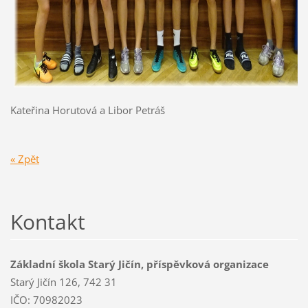
Kateřina Horutová a Libor Petráš
« Zpět
Kontakt
Základní škola Starý Jičín, příspěvková organizace
Starý Jičín 126, 742 31
IČO: 70982023