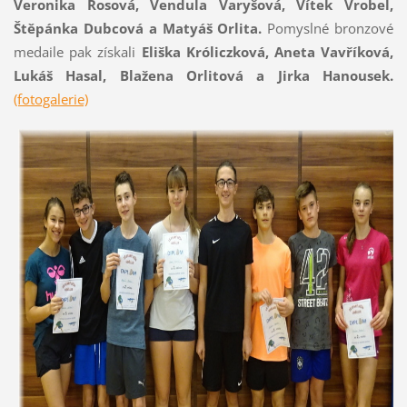
Veronika Rosová, Vendula Varyšová, Vítek Vrobel,
Štěpánka Dubcová a Matyáš
Orlita.
Pomyslné bronzové
medaile pak získali
Eliška Króliczková, Aneta Vavříková,
Lukáš Hasal, Blažena Orlitová a Jirka Hanousek.
(fotogalerie)