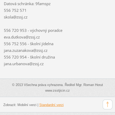
Datová schránka: 9famspz
556 752 571
skola@zssj.cz
556 720 953 - výchovný poradce
eva.dutkova@zssj.cz
556 752 556 - školní jídelna
jana.zuzanakova@zssj.cz
556 720 954 - školní družina
jana.urbanova@zssj.cz
© 2013 Všechna práva vyhrazena. Ředitel Mgr. Roman Horut
www.zsstjicin.cz
Zobrazit:
Mobilní verzi
|
Standardní verzi