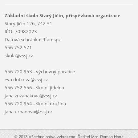
Základní škola Starý Jičín, příspěvková organizace
Starý Jičín 126, 742 31
IČO: 70982023
Datová schránka: 9famspz
556 752 571
skola@zssj.cz
556 720 953 - výchovný poradce
eva.dutkova@zssj.cz
556 752 556 - školní jídelna
jana.zuzanakova@zssj.cz
556 720 954 - školní družina
jana.urbanova@zssj.cz
© 2013 Všechna práva vyhrazena. Ředitel Mgr. Roman Horut