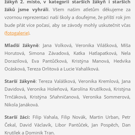
žákyň 2. místo, v kategorii starších žákyň i
starších
žáků jsme vyhráli
. Všem našim atletům děkujeme za
vzornou reprezentaci naší školy a doufejme, že příští rok jim
bude přát více počasí, aby se závody mohly uskutečnit včas
(fotogalerie)
.
Mladší žákyně
: Jana Volková, Veronika Vilášková, Míša
Horutová, Simona Závadová, Katka Hatlapatková, Nela
Dorazilová, Eva Pantůčková, Kristýna Manová, Hedvika
Ocásková, Tereza Orlitová a Lucie Vahalíková.
Starší žákyně
: Tereza Valášková, Veronika Kremlová, Jana
Davidová, Veronika Holeňová, Karolína Krutílková, Kristýna
Trnčáková, Kristýna Sňahničanová, Veronika Sommerová,
Nikola Janáková.
Starší žáci:
Filip Vahala, Filip Novák, Martin Urban, Petr
Čekal, David Václavík, Libor Pantůček, Jan Pospěch, Dan
Krutílek a Dominik Tran.