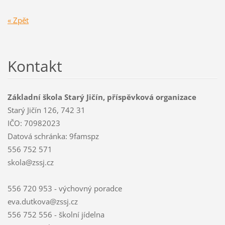
« Zpět
Kontakt
Základní škola Starý Jičín, příspěvková organizace
Starý Jičín 126, 742 31
IČO: 70982023
Datová schránka: 9famspz
556 752 571
skola@zssj.cz
556 720 953 - výchovný poradce
eva.dutkova@zssj.cz
556 752 556 - školní jídelna