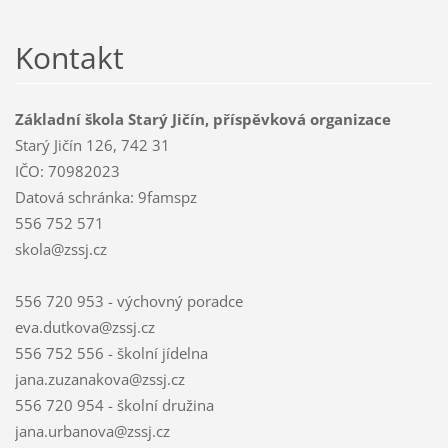
Kontakt
Základní škola Starý Jičín, příspěvková organizace
Starý Jičín 126, 742 31
IČO: 70982023
Datová schránka: 9famspz
556 752 571
skola@zssj.cz
556 720 953 - výchovný poradce
eva.dutkova@zssj.cz
556 752 556 - školní jídelna
jana.zuzanakova@zssj.cz
556 720 954 - školní družina
jana.urbanova@zssj.cz