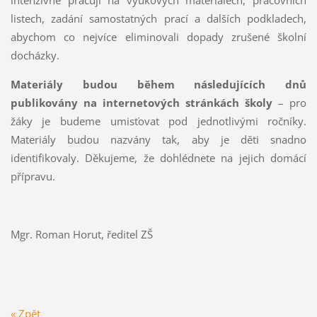
intenzivně pracují na výukových materiálech, pracovních
listech, zadání samostatných prací a dalších podkladech,
abychom co nejvíce eliminovali dopady zrušené školní
docházky.
Materiály budou během následujících dnů
publikovány na internetových stránkách školy
– pro
žáky je budeme umisťovat pod jednotlivými ročníky.
Materiály budou nazvány tak, aby je děti snadno
identifikovaly. Děkujeme, že dohlédnete na jejich domácí
přípravu.
Mgr. Roman Horut, ředitel ZŠ
« Zpět