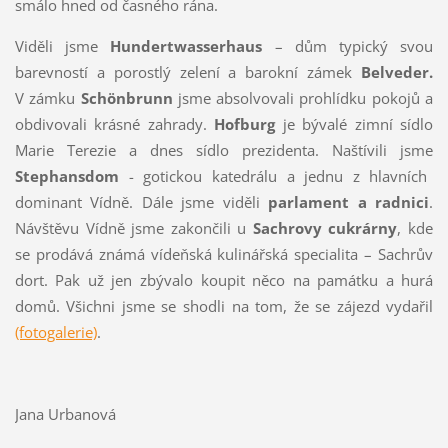
smálo hned od časného rána.
Viděli jsme
Hundertwasserhaus
– dům typický svou
barevností a porostlý zelení a barokní zámek
Belveder.
V zámku
Sch
ö
nbrunn
jsme absolvovali prohlídku pokojů a
obdivovali krásné zahrady.
Hofburg
je bývalé zimní sídlo
Marie Terezie a dnes sídlo prezidenta. Naštívili jsme
Stephansdom
- gotickou katedrálu a jednu z hlavních
dominant Vídně. Dále jsme viděli
parlament a radnici
.
Návštěvu Vídně jsme zakončili u
Sachrovy cukrárny
, kde
se prodává známá vídeňská kulinářská specialita – Sachrův
dort. Pak už jen zbývalo koupit něco na památku a hurá
domů. Všichni jsme se shodli na tom, že se zájezd vydařil
(fotogalerie)
.
Jana Urbanová