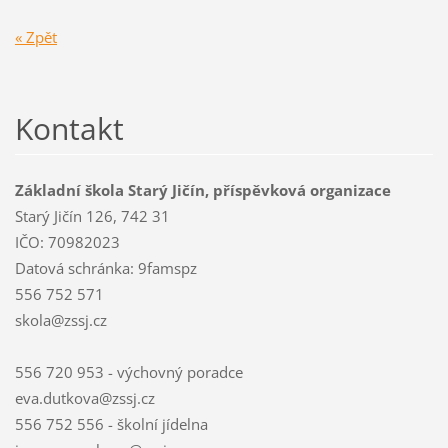
« Zpět
Kontakt
Základní škola Starý Jičín, příspěvková organizace
Starý Jičín 126, 742 31
IČO: 70982023
Datová schránka: 9famspz
556 752 571
skola@zssj.cz
556 720 953 - výchovný poradce
eva.dutkova@zssj.cz
556 752 556 - školní jídelna