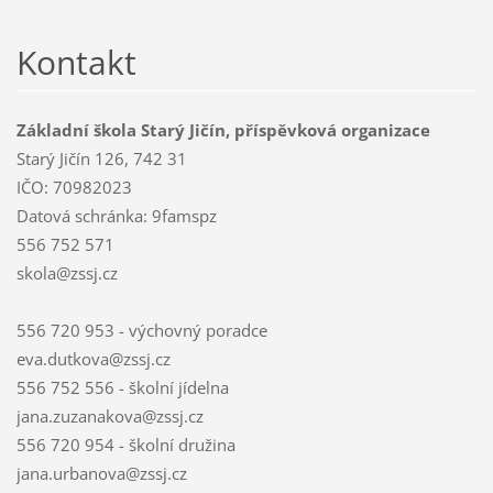
Kontakt
Základní škola Starý Jičín, příspěvková organizace
Starý Jičín 126, 742 31
IČO: 70982023
Datová schránka: 9famspz
556 752 571
skola@zssj.cz
556 720 953 - výchovný poradce
eva.dutkova@zssj.cz
556 752 556 - školní jídelna
jana.zuzanakova@zssj.cz
556 720 954 - školní družina
jana.urbanova@zssj.cz