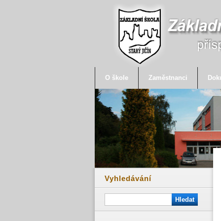
O škole
Zaměstnanci
Dok
Vyhledávání