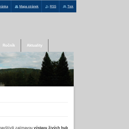
tránka
Mapa stránek
RSS
Tisk
Ročník
Aktuality
navštívili zajímavou
výstavu živých hub