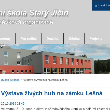
Úvodní s
umenty
Pro rodiče
Družina
Jídelna
Projekty
Úvodní stránka
>
Výstava živých hub na zámku Lešná
Výstava živých hub na zámku Lešná
20.10.2019 13:49
Ve čtvrtek 3. 10. jsme s dětmi z přírodovědného kroužku a dalšími zájemci 