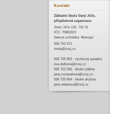
Kontakt
Základní škola Starý Jičín,
příspěvková organizace
Starý Jičín 126, 742 31
IČO: 70982023
Datová schránka: 9famspz
556 752 571
skola@zssj.cz
556 720 953 - výchovný poradce
eva.dutkova@zssj.cz
556 752 556 - školní jídelna
jana.zuzanakova@zssj.cz
556 720 954 - školní družina
jana.urbanova@zssj.cz