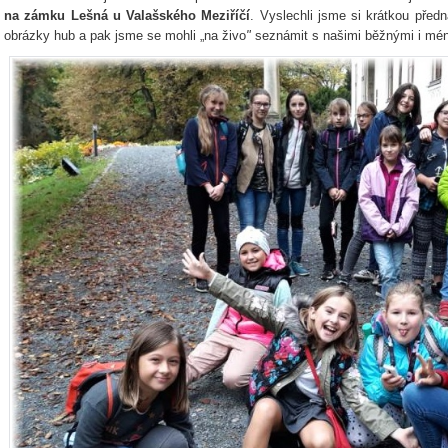
na zámku Lešná u Valašského Meziříčí
. Vyslechli jsme si krátkou předn
obrázky hub a pak jsme se mohli „na živo
"
seznámit s našimi běžnými i mé