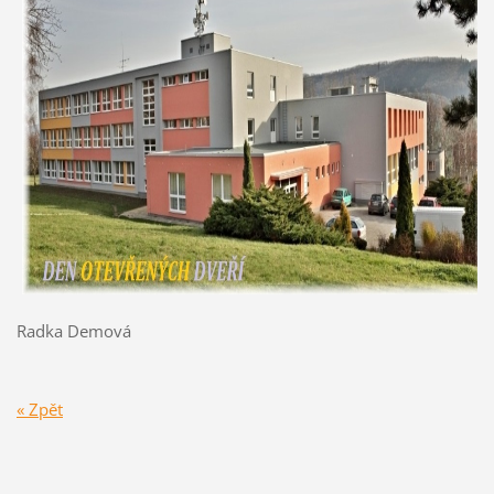
Radka Demová
« Zpět