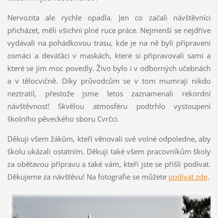
Nervozita ale rychle opadla. Jen co začali návštěvníci
přicházet, měli všichni plné ruce práce. Nejmenší se nejdříve
vydávali na pohádkovou trasu, kde je na ně byli připraveni
osmáci a deváťáci v maskách, které si připravovali sami a
které se jim moc povedly. Živo bylo i v odborných učebnách
a v tělocvičně. Díky průvodcům se v tom mumraji nikdo
neztratil, přestože jsme letos zaznamenali rekordní
návštěvnost! Skvělou atmosféru podtrhlo vystoupení
školního pěveckého sboru Cvrčci.
Děkuji všem žákům, kteří věnovali své volné odpoledne, aby
školu ukázali ostatním. Děkuji také všem pracovníkům školy
za obětavou přípravu a také vám, kteří jste se přišli podívat.
Děkujeme za návštěvu! Na fotografie se můžete
podívat zde
.