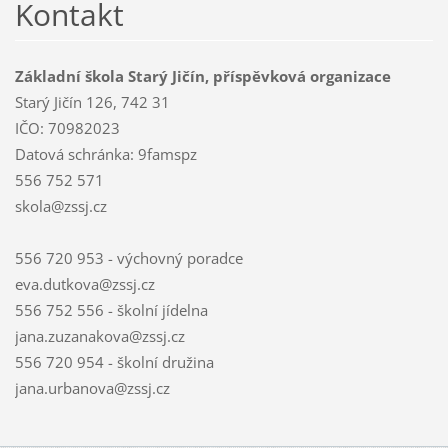
Kontakt
Základní škola Starý Jičín, příspěvková organizace
Starý Jičín 126, 742 31
IČO: 70982023
Datová schránka: 9famspz
556 752 571
skola@zssj.cz
556 720 953 - výchovný poradce
eva.dutkova@zssj.cz
556 752 556 - školní jídelna
jana.zuzanakova@zssj.cz
556 720 954 - školní družina
jana.urbanova@zssj.cz