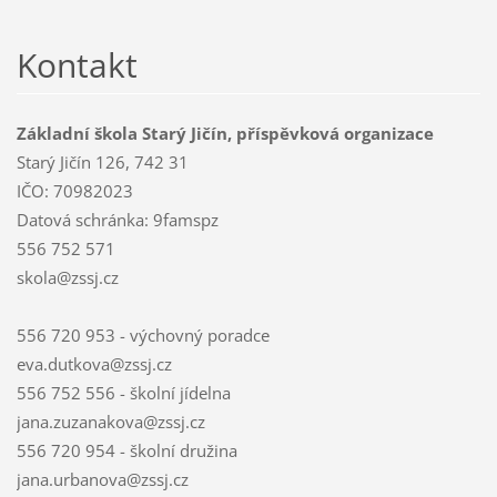
Kontakt
Základní škola Starý Jičín, příspěvková organizace
Starý Jičín 126, 742 31
IČO: 70982023
Datová schránka: 9famspz
556 752 571
skola@zssj.cz
556 720 953 - výchovný poradce
eva.dutkova@zssj.cz
556 752 556 - školní jídelna
jana.zuzanakova@zssj.cz
556 720 954 - školní družina
jana.urbanova@zssj.cz