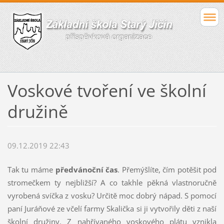
Voskové tvoření ve školní
družině
09.12.2019 22:43
Tak tu máme
předvánoční čas
. Přemýšlíte, čím potěšit pod
stromečkem ty nejbližší? A co takhle pěkná vlastnoručně
vyrobená svíčka z vosku? Určitě moc dobrý nápad. S pomocí
paní Juráňové ze včelí farmy Skalička si ji vytvořily děti z naší
školní družiny. Z nahřívaného voskového plátu vznikla