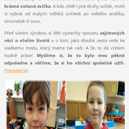
krásná voňavá svíčka
. A kdo chtěl i jiné druhy svíček, mohl
si vybrat od malých odlitků zvířátek po velkého andílka,
stromeček či sovu.
Před vlastní výrobou si děti vyslechly spoustu
zajímavých
věcí o včelím životě
a o tom, jaká dlouhá cesta vede ke
sladkému medu, který máme tak rádi. A že, to dá včelám
hodně práce!
Myslíme si, že to bylo moc pěkné
odpoledne a věříme, že si ho všichni společně užili.
(fotogalerie)