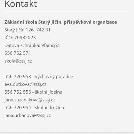
Kontakt
Základní škola Starý Jičín, příspěvková organizace
Starý Jičín 126, 742 31
IČO: 70982023
Datová schránka: 9famspz
556 752 571
skola@zssj.cz
556 720 953 - výchovný poradce
eva.dutkova@zssj.cz
556 752 556 - školní jídelna
jana.zuzanakova@zssj.cz
556 720 954 - školní družina
jana.urbanova@zssj.cz