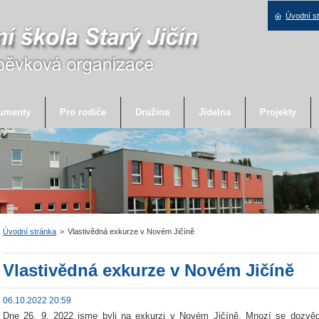
Úvodní s
umenty
Pro rodiče
Družina
Jídelna
Projekty
Úvodní stránka
>
Vlastivědná exkurze v Novém Jičíně
Vlastivědná exkurze v Novém Jičíně
06.10.2022 20:59
Dne 26. 9. 2022 jsme byli na exkurzi v Novém Jičíně. Mnozí se dozvěděli