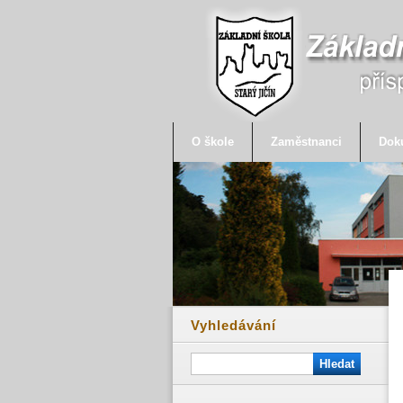
O škole
Zaměstnanci
Dok
Vyhledávání