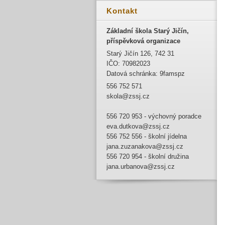
Kontakt
Základní škola Starý Jičín,
příspěvková organizace
Starý Jičín 126, 742 31
IČO: 70982023
Datová schránka: 9famspz
556 752 571
skola@zssj.cz
556 720 953 - výchovný poradce
eva.dutkova@zssj.cz
556 752 556 - školní jídelna
jana.zuzanakova@zssj.cz
556 720 954 - školní družina
jana.urbanova@zssj.cz