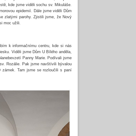
stě, kde jsme viděli sochu sv. Mikuláše.
 morovou epidemií. Dále jsme viděli Dům
 zlatými parohy. Zjistili jsme, že Nový
i moc užili.
oubím k informačnímu centru, kde si nás
esku. Viděli jsme Dům U Bílého anděla,
e Nanebevzetí Panny Marie. Podívali jsme
sv. Rozálie. Pak jsme navštívili bývalou
ý zámek. Tam jsme se rozloučili s paní