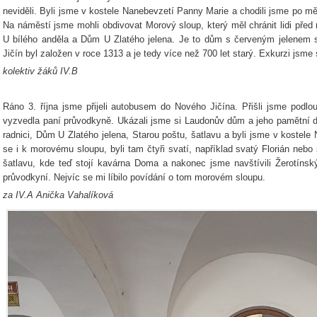
neviděli. Byli jsme v kostele Nanebevzetí Panny Marie a chodili jsme po mě
Na náměstí jsme mohli obdivovat Morový sloup, který měl chránit lidi před
U bílého anděla a Dům U Zlatého jelena. Je to dům s červeným jelenem se
Jičín byl založen v roce 1313 a je tedy více než 700 let starý. Exkurzi jsme s
kolektiv žáků IV.B
Ráno 3. října jsme přijeli autobusem do Nového Jičína. Přišli jsme podl
vyzvedla paní průvodkyně. Ukázali jsme si Laudonův dům a jeho pamětní d
radnici, Dům U Zlatého jelena, Starou poštu, šatlavu a byli jsme v kostel
se i k morovému sloupu, byli tam čtyři svatí, například svatý Florián nebo 
šatlavu, kde teď stojí kavárna Doma a nakonec jsme navštívili Žerotínsk
průvodkyní. Nejvíc se mi líbilo povídání o tom morovém sloupu.
za IV.A Anička Vahalíková