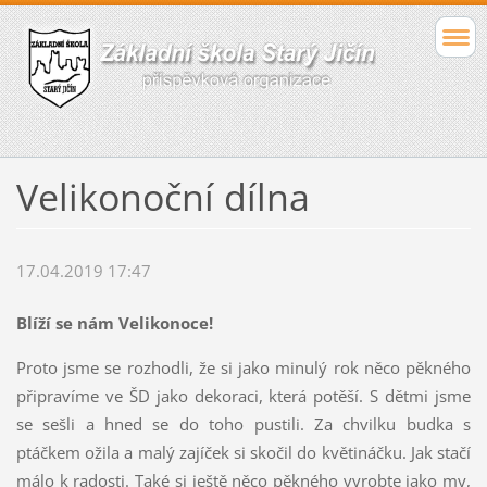
Velikonoční dílna
17.04.2019 17:47
Blíží se nám Velikonoce!
Proto jsme se rozhodli, že si jako minulý rok něco pěkného
připravíme ve ŠD jako dekoraci, která potěší. S dětmi jsme
se sešli a hned se do toho pustili. Za chvilku budka s
ptáčkem ožila a malý zajíček si skočil do květináčku. Jak stačí
málo k radosti. Také si ještě něco pěkného vyrobte jako my,