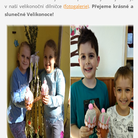
v naší velikonoční dílničce
(fotogalerie)
.
Přejeme krásné a
slunečné Velikonoce!