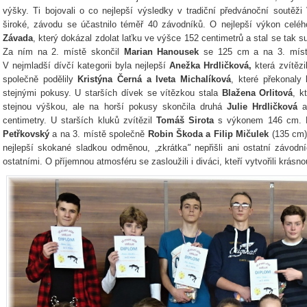
výšky. Ti bojovali o co nejlepší výsledky v tradiční předvánoční soutěži
široké, závodu se účastnilo téměř 40 závodníků. O nejlepší výkon celé
Závada
, který dokázal zdolat laťku ve výšce 152 centimetrů a stal se tak 
Za ním na 2. místě skončil
Marian Hanousek
se 125 cm a na 3. míst
V nejmladší dívčí kategorii byla nejlepší
Anežka Hrdličková,
která zvítěz
společně podělily
Kristýna Černá a
Iveta Michalíková
, které překonaly
stejnými pokusy. U starších dívek se vítězkou stala
Blažena Orlitová
, k
stejnou výškou, ale na horší pokusy skončila druhá
Julie Hrdličková
a 
centimetry. U starších kluků zvítězil
Tomáš Sirota
s výkonem 146 cm. N
Petřkovský
a na 3. místě společně
Robin Škoda a Filip Mičulek
(135 cm).
nejlepší skokané sladkou odměnou, „zkrátka
"
nepřišli ani ostatní závodní
ostatními. O příjemnou atmosféru se zasloužili i diváci, kteří vytvořili krásn