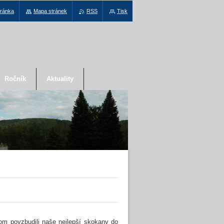
tránka
Mapa stránek
RSS
Tisk
Ročník
Aktuality
hom povzbudili naše nejlepší skokany do