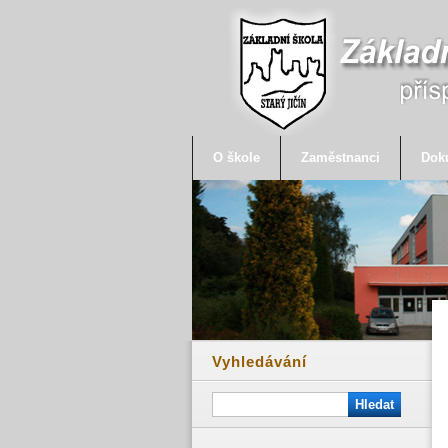
O škole
Zaměstnanci
Dok
Vyhledávání