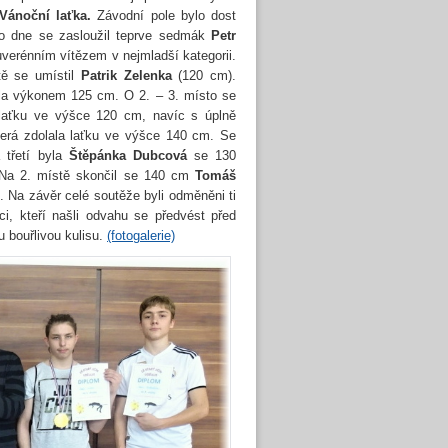
Vánoční laťka.
Závodní pole bylo dost
ho dne se zasloužil teprve sedmák
Petr
suverénním vítězem v nejmladší kategorii.
ě se umístil
Patrik Zelenka
(120 cm).
ila výkonem 125 cm. O 2. – 3. místo se
 laťku ve výšce 120 cm, navíc s úplně
terá zdolala laťku ve výšce 140 cm. Se
třetí byla
Štěpánka Dubcová
se 130
a 2. místě skončil se 140 cm
Tomáš
 Na závěr celé soutěže byli odměněni ti
ci, kteří našli odvahu se předvést před
ou bouřlivou kulisu.
(fotogalerie)