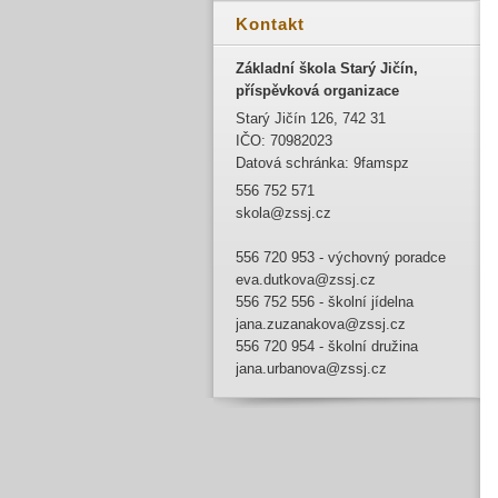
Kontakt
Základní škola Starý Jičín,
příspěvková organizace
Starý Jičín 126, 742 31
IČO: 70982023
Datová schránka: 9famspz
556 752 571
skola@zssj.cz
556 720 953 - výchovný poradce
eva.dutkova@zssj.cz
556 752 556 - školní jídelna
jana.zuzanakova@zssj.cz
556 720 954 - školní družina
jana.urbanova@zssj.cz