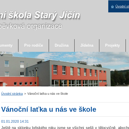
Úvodní s
umenty
Pro rodiče
Družina
Jídelna
Projekty
Úvodní stránka
>
Vánoční laťka u nás ve škole
Vánoční laťka u nás ve škole
01.01.2020 14:31
Ještě na sklonku loňského roku jsme se všichni sešli v tělocvičně, abyc