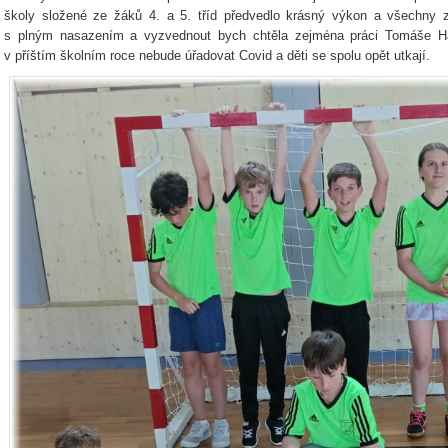
školy složené ze žáků 4. a 5. tříd předvedlo krásný výkon a všechny zú
s plným nasazením a vyzvednout bych chtěla zejména práci Tomáše Has
v příštím školním roce nebude úřadovat Covid a děti se spolu opět utkají.