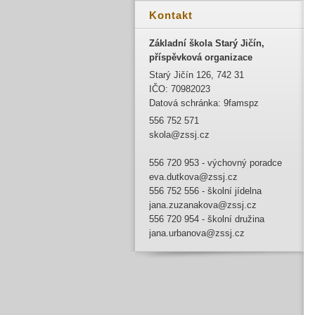
Kontakt
Základní škola Starý Jičín,
příspěvková organizace
Starý Jičín 126, 742 31
IČO: 70982023
Datová schránka: 9famspz
556 752 571
skola@zssj.cz
556 720 953 - výchovný poradce
eva.dutkova@zssj.cz
556 752 556 - školní jídelna
jana.zuzanakova@zssj.cz
556 720 954 - školní družina
jana.urbanova@zssj.cz