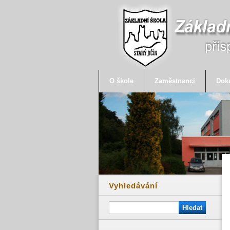
O škole
Zaměstnanci
Dok
Vyhledávání