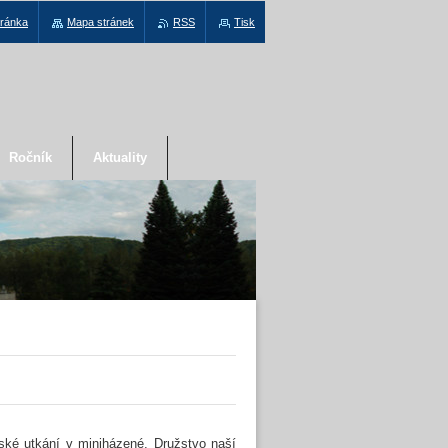
tránka
Mapa stránek
RSS
Tisk
Ročník
Aktuality
lské utkání v miniházené. Družstvo naší