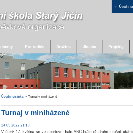
Úvodní s
umenty
Pro rodiče
Družina
Jídelna
Projekty
Úvodní stránka
>
Turnaj v miniházené
Turnaj v miniházené
24.05.2022 21:13
V úterý 17. května se ve sportovní hale ABC hrálo již druhé letošní přáte