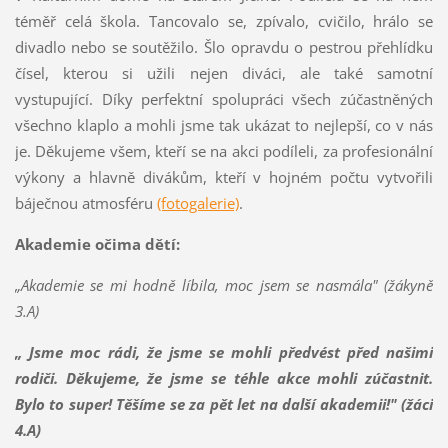
téměř celá škola. Tancovalo se, zpívalo, cvičilo, hrálo se
divadlo nebo se soutěžilo. Šlo opravdu o pestrou přehlídku
čísel, kterou si užili nejen diváci, ale také samotní
vystupující. Díky perfektní spolupráci všech zúčastněných
všechno klaplo a mohli jsme tak ukázat to nejlepší, co v nás
je. Děkujeme všem, kteří se na akci podíleli, za profesionální
výkony a hlavně divákům, kteří v hojném počtu vytvořili
báječnou atmosféru
(fotogalerie)
.
Akademie očima dětí:
„Akademie se mi hodně líbila, moc jsem se nasmála" (žákyně
3.A)
„ Jsme moc rádi, že jsme se mohli předvést před našimi
rodiči. Děkujeme, že jsme se téhle akce mohli zúčastnit.
Bylo to super! Těšíme se za pět let na další akademii!" (žáci
4.A)