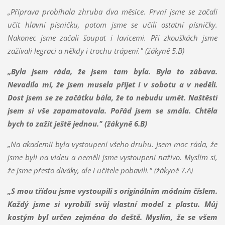
„Příprava probíhala zhruba dva měsíce. První jsme se začali
učit hlavní písničku, potom jsme se učili ostatní písničky.
Nakonec jsme začali šoupat i lavicemi. Při zkouškách jsme
zažívali legraci a někdy i trochu trápení." (žákyně 5.B)
„Byla jsem ráda, že jsem tam byla. Byla to zábava.
Nevadilo mi, že jsem musela přijet i v sobotu a v neděli.
Dost jsem se ze začátku bála, že to nebudu umět. Naštěstí
jsem si vše zapamatovala. Pořád jsem se smála. Chtěla
bych to zažít ještě jednou." (žákyně 6.B)
„Na akademii byla vystoupení všeho druhu. Jsem moc ráda, že
jsme byli na videu a neměli jsme vystoupení naživo. Myslím si,
že jsme přesto diváky, ale i učitele pobavili." (žákyně 7.A)
„S mou třídou jsme vystoupili s originálním módním číslem.
Každý jsme si vyrobili svůj vlastní model z plastu. Můj
kostým byl určen zejména do deště. Myslím, že se všem