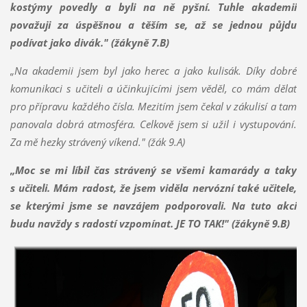
kostýmy povedly a byli na ně pyšní. Tuhle akademii
považuji za úspěšnou a těším se, až se jednou půjdu
podívat jako divák." (žákyně 7.B)
„Na akademii jsem byl jako herec a jako kulisák. Díky dobré
komunikaci s učiteli a účinkujícími jsem věděl, co mám dělat
pro přípravu každého čísla. Mezitím jsem čekal v zákulisí a tam
panovala dobrá atmosféra. Celkově jsem si užil i vystupování.
Za mě hezky strávený víkend." (žák 9.A)
„Moc se mi líbil čas strávený se všemi kamarády a taky
s učiteli. Mám radost, že jsem viděla nervózní také učitele,
se kterými jsme se navzájem podporovali. Na tuto akci
budu navždy s radostí vzpomínat. JE TO TAK!" (žákyně 9.B)