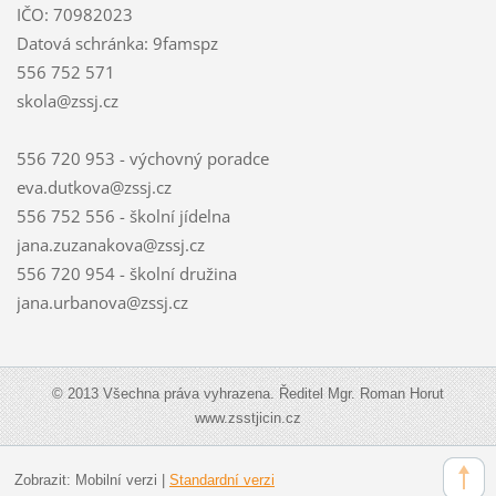
IČO: 70982023
Datová schránka: 9famspz
556 752 571
skola@zssj.cz
556 720 953 - výchovný poradce
eva.dutkova@zssj.cz
556 752 556 - školní jídelna
jana.zuzanakova@zssj.cz
556 720 954 - školní družina
jana.urbanova@zssj.cz
© 2013 Všechna práva vyhrazena. Ředitel Mgr. Roman Horut
www.zsstjicin.cz
Zobrazit:
Mobilní verzi
|
Standardní verzi