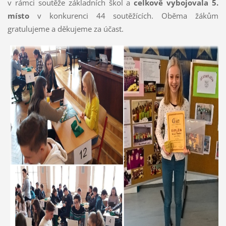
v rámci soutěže základních škol a
celkově vybojovala 5.
místo
v konkurenci 44 soutěžících. Oběma žákům
gratulujeme a děkujeme za účast.