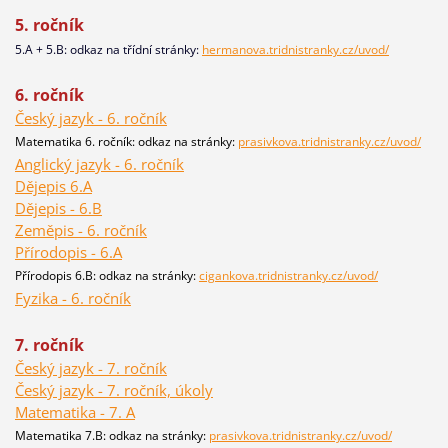
5. ročník
5.A + 5.B: odkaz na třídní stránky:
hermanova.tridnistranky.cz/uvod/
6. ročník
Český jazyk - 6. ročník
Matematika 6. ročník: odkaz na stránky:
prasivkova.tridnistranky.cz/uvod/
Anglický jazyk - 6. ročník
Dějepis 6.A
Dějepis - 6.B
Zeměpis - 6. ročník
Přírodopis - 6.A
Přírodopis 6.B: odkaz na stránky:
cigankova.tridnistranky.cz/uvod/
Fyzika - 6. ročník
7. ročník
Český jazyk - 7. ročník
Český jazyk - 7. ročník, úkoly
Matematika - 7. A
Matematika 7.B: odkaz na stránky:
prasivkova.tridnistranky.cz/uvod/