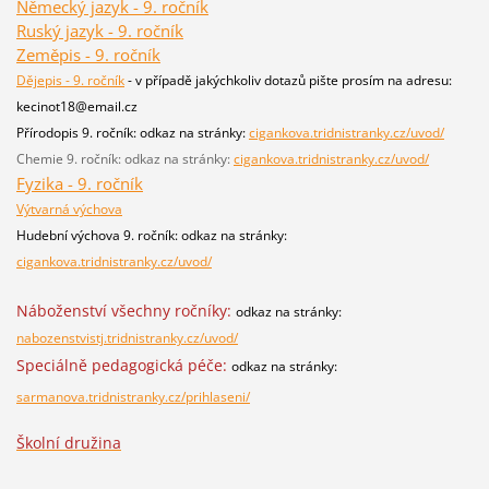
Německý jazyk - 9. ročník
Ruský jazyk - 9. ročník
Zeměpis - 9. ročník
Dějepis - 9. ročník
- v případě jakýchkoliv dotazů pište prosím na adresu:
kecinot18@email.cz
Přírodopis 9. ročník: odkaz na stránky:
cigankova.tridnistranky.cz/uvod/
Chemie 9. ročník: odkaz na stránky:
cigankova.tridnistranky.cz/uvod/
Fyzika - 9. ročník
Výtvarná výchova
Hudební výchova 9. ročník: odkaz na stránky:
cigankova.tridnistranky.cz/uvod/
Náboženství všechny ročníky:
odkaz na stránky:
nabozenstvistj.tridnistranky.cz/uvod/
Speciálně pedagogická péče:
odkaz na stránky:
sarmanova.tridnistranky.cz/prihlaseni/
Školní družina