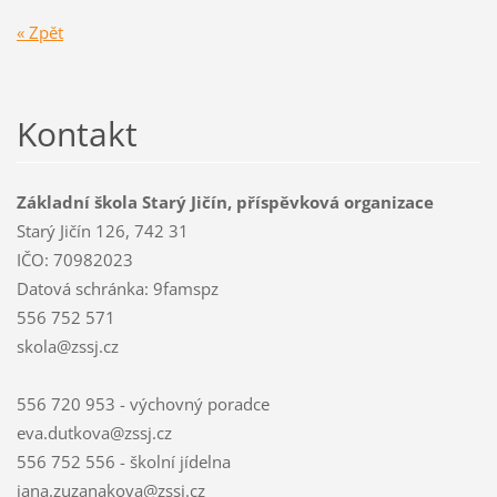
« Zpět
Kontakt
Základní škola Starý Jičín, příspěvková organizace
Starý Jičín 126, 742 31
IČO: 70982023
Datová schránka: 9famspz
556 752 571
skola@zssj.cz
556 720 953 - výchovný poradce
eva.dutkova@zssj.cz
556 752 556 - školní jídelna
jana.zuzanakova@zssj.cz