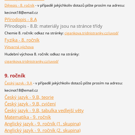
Dějepis - 8. ročník
- v případě jakýchkoliv dotazů pište prosím na adresu:
kecinot18@email.cz
Přírodopis - 8.A
Přírodopis - 8.B: materiály jsou na stránce třídy
Chemie 8. ročník: odkaz na stránky:
cigankova.tridnistranky.cz/uvod/
Fyzika - 8. ročník
Výtvarná výchova
Hudební výchova 8. ročník: odkaz na stránky:
cigankova.tridnistranky.cz/uvod/
9. ročník
Český jazyk - 9.A
- v případě jakýchkoliv dotazů pište prosím na adresu:
kecinot18@email.cz
Český jazyk - 9.B, teorie
Český jazyk - 9.B, cvičení
Český jazyk - 9.B, tabulka vedlejší věty
Matematika - 9. ročník
Anglický jazyk - 9. ročník (1. skupina)
Anglický jazyk - 9. ročník (2. skupina)