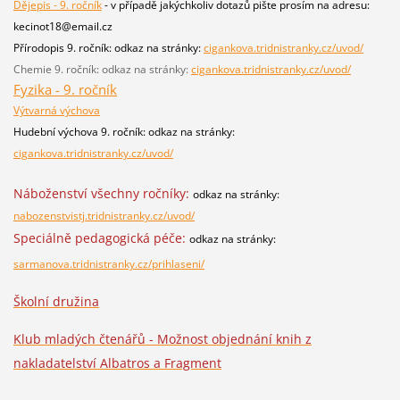
Dějepis - 9. ročník
- v případě jakýchkoliv dotazů pište prosím na adresu:
kecinot18@email.cz
Přírodopis 9. ročník: odkaz na stránky:
cigankova.tridnistranky.cz/uvod/
Chemie 9. ročník: odkaz na stránky:
cigankova.tridnistranky.cz/uvod/
Fyzika - 9. ročník
Výtvarná výchova
Hudební výchova 9. ročník: odkaz na stránky:
cigankova.tridnistranky.cz/uvod/
Náboženství všechny ročníky:
odkaz na stránky:
nabozenstvistj.tridnistranky.cz/uvod/
Speciálně pedagogická péče:
odkaz na stránky:
sarmanova.tridnistranky.cz/prihlaseni/
Školní družina
Klub mladých čtenářů - Možnost objednání knih z
nakladatelství Albatros a Fragment