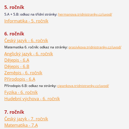
5. ročník
5.A + 5.B: odkaz na třídní stránky:
hermanova.tridnistranky.cz/uvod/
Informatika - 5. ročník
6. ročník
Český jazyk - 6. ročník
Matematika 6. ročník: odkaz na stránky:
prasivkova.tridnistranky.cz/uvod/
Anglický jazyk - 6. ročník
Dějepis - 6.A
Dějepis - 6.B
Zeměpis - 6. ročník
Přírodopis - 6.A
Přírodopis 6.B: odkaz na stránky:
cigankova.tridnistranky.cz/uvod/
Fyzika - 6. ročník
Hudební výchova - 6. ročník
7. ročník
Český jazyk - 7. ročník
Matematika - 7.A