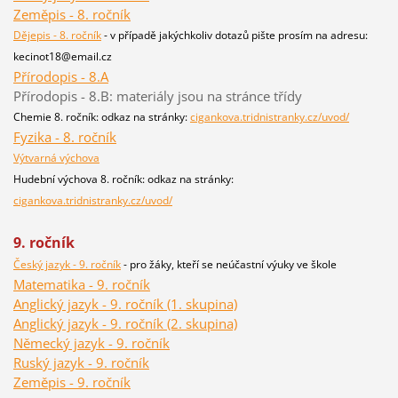
Zeměpis - 8. ročník
Dějepis - 8. ročník
- v případě jakýchkoliv dotazů pište prosím na adresu:
kecinot18@email.cz
Přírodopis - 8.A
Přírodopis - 8.B: materiály jsou na stránce třídy
Chemie 8. ročník: odkaz na stránky:
cigankova.tridnistranky.cz/uvod/
Fyzika - 8. ročník
Výtvarná výchova
Hudební výchova 8. ročník: odkaz na stránky:
cigankova.tridnistranky.cz/uvod/
9. ročník
Český jazyk - 9. ročník
- pro žáky, kteří se neúčastní výuky ve škole
Matematika - 9. ročník
Anglický jazyk - 9. ročník (1. skupina)
Anglický jazyk - 9. ročník (2. skupina)
Německý jazyk - 9. ročník
Ruský jazyk - 9. ročník
Zeměpis - 9. ročník