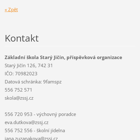
« Zpět
Kontakt
Základní škola Starý Jičín, příspěvková organizace
Starý Jičín 126, 742 31
IČO: 70982023
Datová schránka: 9famspz
556 752 571
skola@zssj.cz
556 720 953 - výchovný poradce
eva.dutkova@zssj.cz
556 752 556 - školní jídelna
jana.zuzanakova@zssj.cz