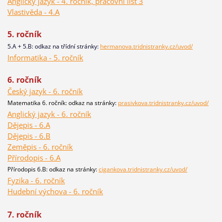
Anglický jazyk - 4. ročník, pracovní list 3
Vlastivěda - 4.A
5. ročník
5.A + 5.B: odkaz na třídní stránky:
hermanova.tridnistranky.cz/uvod/
Informatika - 5. ročník
6. ročník
Český jazyk - 6. ročník
Matematika 6. ročník: odkaz na stránky:
prasivkova.tridnistranky.cz/uvod/
Anglický jazyk - 6. ročník
Dějepis - 6.A
Dějepis - 6.B
Zeměpis - 6. ročník
Přírodopis - 6.A
Přírodopis 6.B: odkaz na stránky:
cigankova.tridnistranky.cz/uvod/
Fyzika - 6. ročník
Hudební výchova - 6. ročník
7. ročník