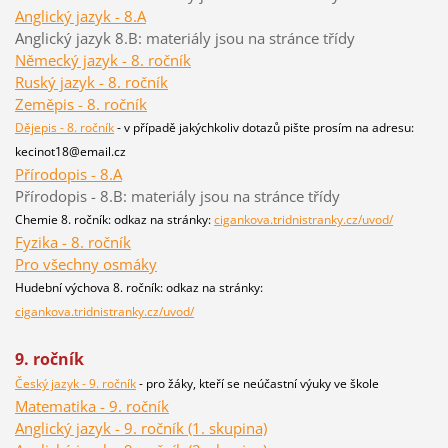
Anglický jazyk - 8.A
Anglický jazyk 8.B: materiály jsou na stránce třídy
Německý jazyk - 8. ročník
Ruský jazyk - 8. ročník
Zeměpis - 8. ročník
Dějepis - 8. ročník
- v případě jakýchkoliv dotazů pište prosím na adresu:
kecinot18@email.cz
Přírodopis - 8.A
Přírodopis - 8.B: materiály jsou na stránce třídy
Chemie 8. ročník: odkaz na stránky:
cigankova.tridnistranky.cz/uvod/
Fyzika - 8. ročník
Pro všechny osmáky
Hudební výchova 8. ročník: odkaz na stránky:
cigankova.tridnistranky.cz/uvod/
9. ročník
Český jazyk - 9. ročník
- pro žáky, kteří se neúčastní výuky ve škole
Matematika - 9. ročník
Anglický jazyk - 9. ročník (1. skupina)