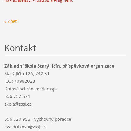
nakladatelství Albatros a Fragment
« Zpět
Kontakt
Základní škola Starý Jičín, příspěvková organizace
Starý Jičín 126, 742 31
IČO: 70982023
Datová schránka: 9famspz
556 752 571
skola@zssj.cz
556 720 953 - výchovný poradce
eva.dutkova@zssj.cz