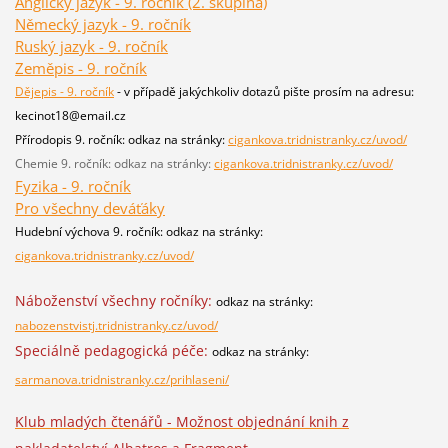
Anglický jazyk - 9. ročník (2. skupina)
Německý jazyk - 9. ročník
Ruský jazyk - 9. ročník
Zeměpis - 9. ročník
Dějepis - 9. ročník
- v případě jakýchkoliv dotazů pište prosím na adresu:
kecinot18@email.cz
Přírodopis 9. ročník: odkaz na stránky:
cigankova.tridnistranky.cz/uvod/
Chemie 9. ročník: odkaz na stránky:
cigankova.tridnistranky.cz/uvod/
Fyzika - 9. ročník
Pro všechny deváťáky
Hudební výchova 9. ročník: odkaz na stránky:
cigankova.tridnistranky.cz/uvod/
Náboženství všechny ročníky:
odkaz na stránky:
nabozenstvistj.tridnistranky.cz/uvod/
Speciálně pedagogická péče:
odkaz na stránky:
sarmanova.tridnistranky.cz/prihlaseni/
Klub mladých čtenářů - Možnost objednání knih z