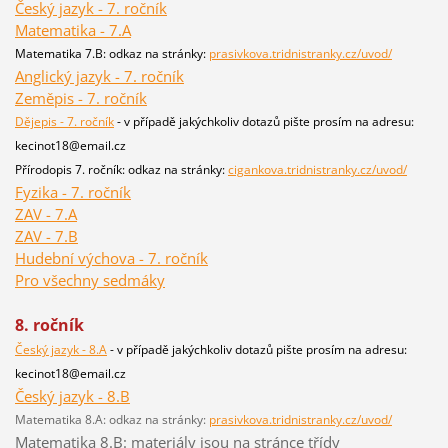
Český jazyk - 7. ročník
Matematika - 7.A
Matematika 7.B: odkaz na stránky:
prasivkova.tridnistranky.cz/uvod/
Anglický jazyk - 7. ročník
Zeměpis - 7. ročník
Dějepis - 7. ročník
- v případě jakýchkoliv dotazů pište prosím na adresu:
kecinot18@email.cz
Přírodopis 7. ročník: odkaz na stránky:
cigankova.tridnistranky.cz/uvod/
Fyzika - 7. ročník
ZAV - 7.A
ZAV - 7.B
Hudební výchova - 7. ročník
Pro všechny sedmáky
8. ročník
Český jazyk - 8.A
- v případě jakýchkoliv dotazů pište prosím na adresu:
kecinot18@email.cz
Český jazyk - 8.B
Matematika 8.A: odkaz na stránky:
prasivkova.tridnistranky.cz/uvod/
Matematika 8.B: materiály jsou na stránce třídy