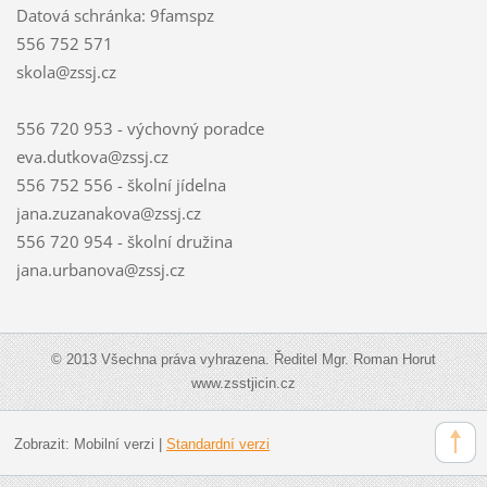
Datová schránka: 9famspz
556 752 571
skola@zssj.cz
556 720 953 - výchovný poradce
eva.dutkova@zssj.cz
556 752 556 - školní jídelna
jana.zuzanakova@zssj.cz
556 720 954 - školní družina
jana.urbanova@zssj.cz
© 2013 Všechna práva vyhrazena. Ředitel Mgr. Roman Horut
www.zsstjicin.cz
Zobrazit:
Mobilní verzi
|
Standardní verzi