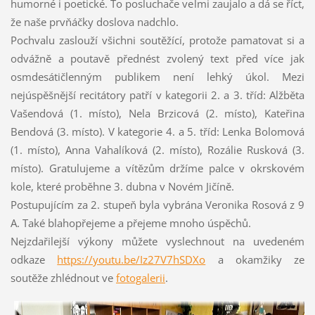
humorné i poetické. To posluchače velmi zaujalo a dá se říct,
že naše prvňáčky doslova nadchlo.
Pochvalu zaslouží všichni soutěžící, protože pamatovat si a
odvážně a poutavě přednést zvolený text před více jak
osmdesátičlenným publikem není lehký úkol. Mezi
nejúspěšnější recitátory patří v kategorii 2. a 3. tříd: Alžběta
Vašendová (1. místo), Nela Brzicová (2. místo), Kateřina
Bendová (3. místo). V kategorie 4. a 5. tříd: Lenka Bolomová
(1. místo), Anna Vahalíková (2. místo), Rozálie Rusková (3.
místo). Gratulujeme a vítězům držíme palce v okrskovém
kole, které proběhne 3. dubna v Novém Jičíně.
Postupujícím za 2. stupeň byla vybrána Veronika Rosová z 9
A. Také blahopřejeme a přejeme mnoho úspěchů.
Nejzdařilejší výkony můžete vyslechnout na uvedeném
odkaze
https://youtu.be/Iz27V7hSDXo
a okamžiky ze
soutěže zhlédnout ve
fotogalerii
.