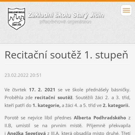
Recitační soutěž 1. stupeň
23.02.2022 20:51
Ve čtvrtek
17. 2. 2021
se ve škole přednášely básničky.
Proběhla zde
recitační soutěž
. Soutěžili žáci 2. a 3. tříd,
kteří patří do
1. kategorie,
a žáci 4. a 5. tříd ve
2. kategorii.
Porotě se nejvíce líbil přednes
Alberta Podhradského
z
II.B, umístil se na prvním místě. Příjemně překvapila
i
Anežka Segeťová
z III.A, která obsadila místo druhé. Třetí