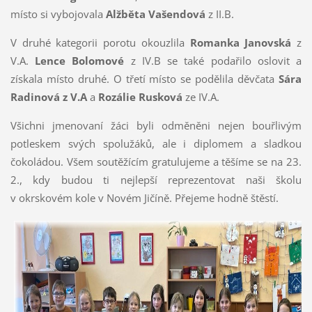
místo si vybojovala
Alžběta Vašendová
z II.B.
V druhé kategorii porotu okouzlila
Romanka Janovská
z
V.A.
Lence Bolomové
z IV.B se také podařilo oslovit a
získala místo druhé. O třetí místo se podělila děvčata
Sára
Radinová z V.A
a
Rozálie Rusková
ze IV.A.
Všichni jmenovaní žáci byli odměněni nejen bouřlivým
potleskem svých spolužáků, ale i diplomem a sladkou
čokoládou. Všem soutěžícím gratulujeme a těšíme se na 23.
2., kdy budou ti nejlepší reprezentovat naši školu
v okrskovém kole v Novém Jičíně. Přejeme hodně štěstí.