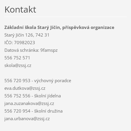
Kontakt
Základní škola Starý Jičín, příspěvková organizace
Starý Jičín 126, 742 31
IČO: 70982023
Datová schránka: 9famspz
556 752 571
skola@zssj.cz
556 720 953 - výchovný poradce
eva.dutkova@zssj.cz
556 752 556 - školní jídelna
jana.zuzanakova@zssj.cz
556 720 954 - školní družina
jana.urbanova@zssj.cz