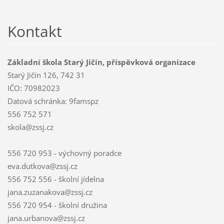
Kontakt
Základní škola Starý Jičín, příspěvková organizace
Starý Jičín 126, 742 31
IČO: 70982023
Datová schránka: 9famspz
556 752 571
skola@zssj.cz
556 720 953 - výchovný poradce
eva.dutkova@zssj.cz
556 752 556 - školní jídelna
jana.zuzanakova@zssj.cz
556 720 954 - školní družina
jana.urbanova@zssj.cz