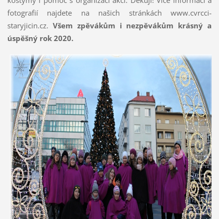
kostýmy i pomoc s organizací akcí. Děkuji! Více informací a
fotografií najdete na našich stránkách www.cvrcci-
staryjicin.cz.
Všem zpěvákům i nezpěvákům krásný a
úspěšný rok 2020.