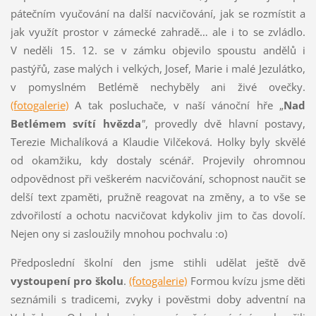
pátečním vyučování na další nacvičování, jak se rozmístit a
jak využít prostor v zámecké zahradě… ale i to se zvládlo.
V neděli 15. 12. se v zámku objevilo spoustu andělů i
pastýřů, zase malých i velkých, Josef, Marie i malé Jezulátko,
v pomyslném Betlémě nechyběly ani živé ovečky.
(fotogalerie)
A tak posluchače, v naší vánoční hře „
Nad
Betlémem svítí hvězda
"
, provedly dvě hlavní postavy,
Terezie Michalíková a Klaudie Vilčeková. Holky byly skvělé
od okamžiku, kdy dostaly scénář. Projevily ohromnou
odpovědnost při veškerém nacvičování, schopnost naučit se
delší text zpaměti, pružně reagovat na změny, a to vše se
zdvořilostí a ochotu nacvičovat kdykoliv jim to čas dovolí.
Nejen ony si zasloužily mnohou pochvalu :o)
Předposlední školní den jsme stihli udělat ještě dvě
vystoupení pro školu
.
(fotogalerie)
Formou kvízu jsme děti
seznámili s tradicemi, zvyky i pověstmi doby adventní na