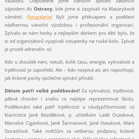
Valašsku. Odpoledne jsme vánoční zpívání zakončili
zájezdem do
Ostravy
, kde jsme si zazpívali na Masarykově
náměstí.
(fotogalerie)
Byli jsme překvapení a potěšeni
nádhernou vánoční výzdobou i profesionální organizací.
Zpívalo se nám hezky a nejlepším dárkem pro děti bylo, že
si od organizátorů vyzpívali vstupenky na ruské kolo. Zpívat
je prostě adrenalin :o)
Kdo u zkoušek není, netuší, kolik času, energie, vytrvalosti a
trpělivosti je zapotřebí. Ale – kdo nezpívá asi ani nepochopí,
jak krásné pocity společné zpívání přináší.
Dětem patří velké poděkování!
Za vytrvalost, trpělivost,
pěkné chování i snahu co nejlépe reprezentovat školu.
Poděkování také patří trpělivosti a všudypřítomnosti :o)
klavíristce Janě Bezděkové, p. učitelkám Ladě Ocáskové,
Marcelce Cigánkové, Janě Šarmanové, Janě Hasalové, Marii
Dorazilové. Také rodičům za veškerou podporu, krásné