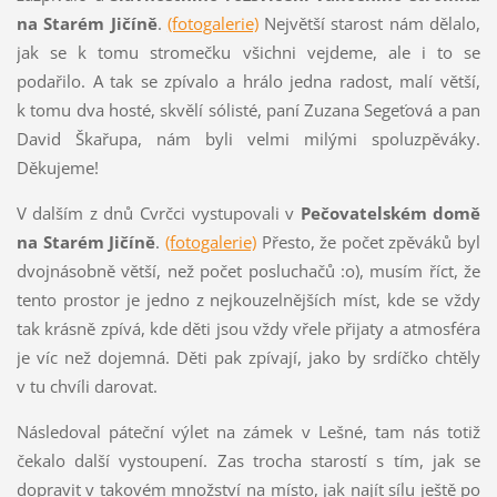
na Starém Jičíně
.
(fotogalerie)
Největší starost nám dělalo,
jak se k tomu stromečku všichni vejdeme, ale i to se
podařilo. A tak se zpívalo a hrálo jedna radost, malí větší,
k tomu dva hosté, skvělí sólisté, paní Zuzana Segeťová a pan
David Škařupa, nám byli velmi milými spoluzpěváky.
Děkujeme!
V dalším z dnů Cvrčci vystupovali v
Pečovatelském domě
na Starém Jičíně
.
(fotogalerie)
Přesto, že počet zpěváků byl
dvojnásobně větší, než počet posluchačů :o), musím říct, že
tento prostor je jedno z nejkouzelnějších míst, kde se vždy
tak krásně zpívá, kde děti jsou vždy vřele přijaty a atmosféra
je víc než dojemná. Děti pak zpívají, jako by srdíčko chtěly
v tu chvíli darovat.
Následoval páteční výlet na zámek v Lešné, tam nás totiž
čekalo další vystoupení. Zas trocha starostí s tím, jak se
dopravit v takovém množství na místo, jak najít sílu ještě po