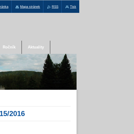
tránka
Mapa stránek
RSS
Tisk
Ročník
Aktuality
015/2016