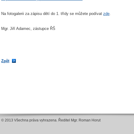
Na fotogalerii za zápisu dětí do 1. třídy se můžete podívat
zde
.
Mgr. Jiří Adamec, zástupce ŘŠ
Zpět
© 2013 Všechna práva vyhrazena. Ředitel Mgr. Roman Horut