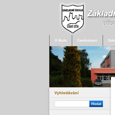
O škole
Zaměstnanci
Dok
Vyhledávání