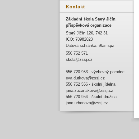
Kontakt
Základní škola Starý Jičín,
příspěvková organizace
Starý Jičín 126, 742 31
IČO: 70982023
Datová schránka: 9famspz
556 752 571
skola@zssj.cz
556 720 953 - výchovný poradce
eva.dutkova@zssj.cz
556 752 556 - školní jídelna
jana.zuzanakova@zssj.cz
556 720 954 - školní družina
jana.urbanova@zssj.cz