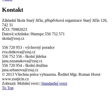
Kontakt
Základní škola Starý Jičín, příspěvková organizace
Starý Jičín 126,
742 31
IČO: 70982023
Datová schránka: 9famspz
556 752 571
skola@zssj.cz
556 720 953 - výchovný poradce
eva.dutkova@zssj.cz
556 752 556 - školní jídelna
jana.zuzanakova@zssj.cz
556 720 954 - školní družina
jana.urbanova@zssj.cz
© 2013 Všechna práva vyhrazena. Ředitel Mgr. Roman Horut
www.zsstjicin.cz
Zobrazit:
Mobilní verzi
|
Standardní verzi
To Top