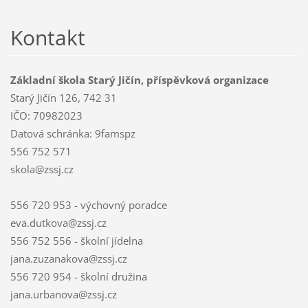
Kontakt
Základní škola Starý Jičín, příspěvková organizace
Starý Jičín 126, 742 31
IČO: 70982023
Datová schránka: 9famspz
556 752 571
skola@zssj.cz
556 720 953 - výchovný poradce
eva.dutkova@zssj.cz
556 752 556 - školní jídelna
jana.zuzanakova@zssj.cz
556 720 954 - školní družina
jana.urbanova@zssj.cz