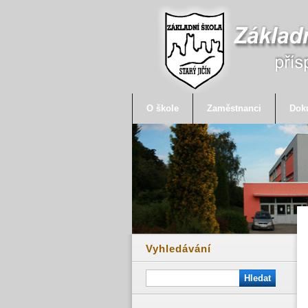
O škole
Zaměstnanci
Dok
Vyhledávání