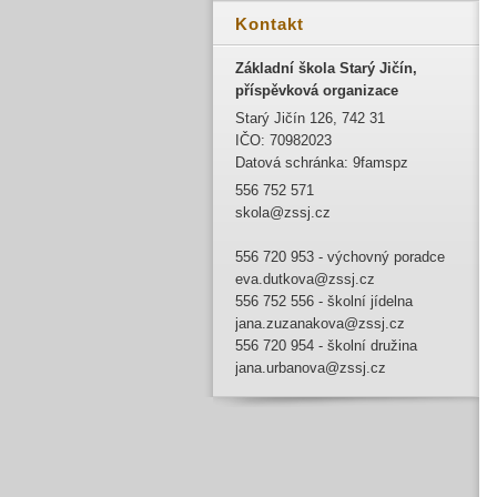
Kontakt
Základní škola Starý Jičín,
příspěvková organizace
Starý Jičín 126, 742 31
IČO: 70982023
Datová schránka: 9famspz
556 752 571
skola@zssj.cz
556 720 953 - výchovný poradce
eva.dutkova@zssj.cz
556 752 556 - školní jídelna
jana.zuzanakova@zssj.cz
556 720 954 - školní družina
jana.urbanova@zssj.cz