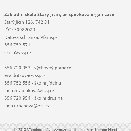
Základní škola Starý Jičín, příspěvková organizace
Starý Jičín 126, 742 31
IČO: 70982023
Datová schránka: 9famspz
556 752 571
skola@zssj.cz
556 720 953 - výchovný poradce
eva.dutkova@zssj.cz
556 752 556 - školní jídelna
jana.zuzanakova@zssj.cz
556 720 954 - školní družina
jana.urbanova@zssj.cz
© 2013 Všechna práva vyhrazena. Ředitel Mgr. Roman Horut