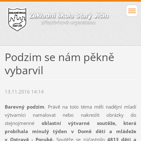
Podzim se nám pěkně
vybarvil
13.11.2016 14:14
Barevný podzim
. Právě na toto téma měli nadějní mladí
výtvarníci namalovat nebo nakreslit obrázky do
stejnojmenné
oblastní výtvarné soutěže, která
probíhala minulý týden v Domě dětí a mládeže
v Ostravě - Porubě.
Soutěže se zúčastnilo
4813 dětí a