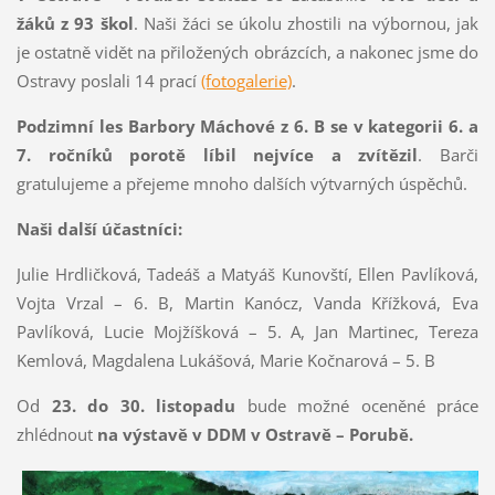
žáků z 93 škol
. Naši žáci se úkolu zhostili na výbornou, jak
je ostatně vidět na přiložených obrázcích, a nakonec jsme do
Ostravy poslali 14 prací
(fotogalerie)
.
Podzimní les
Barbory Máchové z 6. B se v kategorii 6. a
7. ročníků porotě líbil nejvíce a zvítězil
. Barči
gratulujeme a přejeme mnoho dalších výtvarných úspěchů.
Naši další účastníci:
Julie Hrdličková, Tadeáš a Matyáš Kunovští, Ellen Pavlíková,
Vojta Vrzal – 6. B, Martin Kanócz, Vanda Křížková, Eva
Pavlíková, Lucie Mojžíšková – 5. A, Jan Martinec, Tereza
Kemlová, Magdalena Lukášová, Marie Kočnarová – 5. B
Od
23. do 30. listopadu
bude možné oceněné práce
zhlédnout
na výstavě v DDM v Ostravě – Porubě.