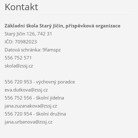
Kontakt
Základní škola Starý Jičín, příspěvková organizace
Starý Jičín 126, 742 31
IČO: 70982023
Datová schránka: 9famspz
556 752 571
skola@zssj.cz
556 720 953 - výchovný poradce
eva.dutkova@zssj.cz
556 752 556 - školní jídelna
jana.zuzanakova@zssj.cz
556 720 954 - školní družina
jana.urbanova@zssj.cz