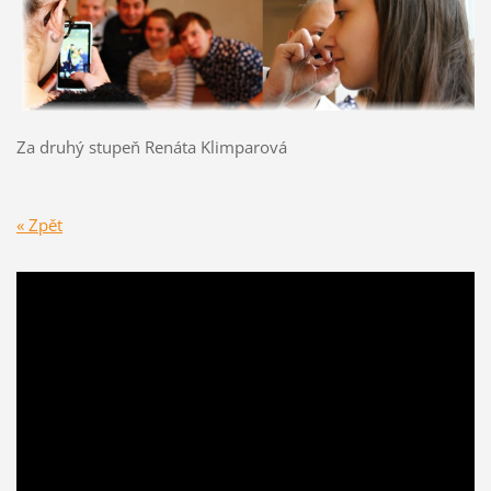
Za druhý stupeň Renáta Klimparová
« Zpět