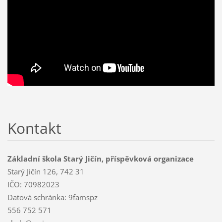
Kontakt
Základní škola Starý Jičín, příspěvková organizace
Starý Jičín 126, 742 31
IČO: 70982023
Datová schránka: 9famspz
556 752 571