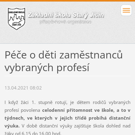
Péče o děti zaměstnanců
vybraných profesí
13.04.2021 08:02
I když žáci 1. stupně rotují, je dětem rodičů vybraných
profesí povolena
celodenní přítomnost ve škole, a to v
týdnech, ve kterých v jejich třídě probíhá distanční
výuka.
V době distanční výuky zajišťuje škola dohled nad
žáky od 6.15 do 16.00 hod.