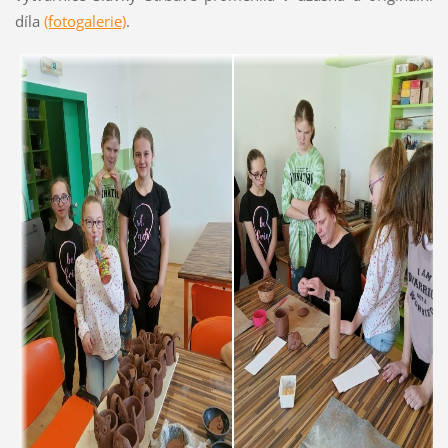
díla
(fotogalerie)
.