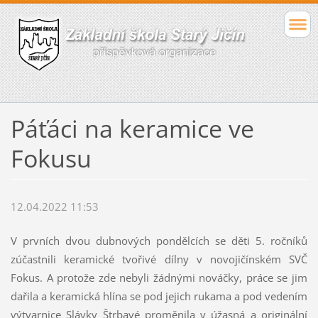
Páťáci na keramice ve
Fokusu
12.04.2022 11:53
V prvních dvou dubnových pondělcích se děti 5. ročníků
zúčastnili keramické tvořivé dílny v novojičínském SVČ
Fokus. A protože zde nebyli žádnými nováčky, práce se jim
dařila a keramická hlína se pod jejich rukama a pod vedením
výtvarnice Slávky Štrbavé proměnila v úžasná a originální