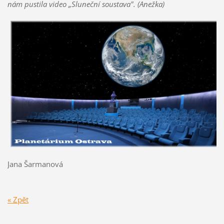
nám pustila video „Sluneční soustava". (
Anežka)
Jana Šarmanová
« Zpět