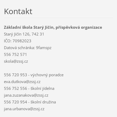
Kontakt
Základní škola Starý Jičín, příspěvková organizace
Starý Jičín 126, 742 31
IČO: 70982023
Datová schránka: 9famspz
556 752 571
skola@zssj.cz
556 720 953 - výchovný poradce
eva.dutkova@zssj.cz
556 752 556 - školní jídelna
jana.zuzanakova@zssj.cz
556 720 954 - školní družina
jana.urbanova@zssj.cz