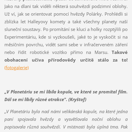
Jako na dlani tak viděli některá souhvězdí podzimní oblohy.
Už ví, jak se orientovat pomocí hvězdy Polárky. Prohlédli si
zblízka let Halleyovy komety a také všechny planety naší
sluneční soustavy. Po promítání se kluci a holky rozptýlili po
Experimentáriu, kde si vyzkoušeli, jaké to je vyskočit si na
měsíčním povrchu, vidět sami sebe v infračerveném záření
nebo řídit robotické vozítko přímo na Marsu.
Takové
obohacení učiva přírodovědy určitě stálo za to!
(fotogalerie)
„V Planetáriu se mi líbila kopule, ve které se promítal film.
Dál se mi líbily různé atrakce". (
Kryštof)
„V Planetáriu byla nad námi velikánská kopule, na které jedna
paní spojovala hvězdy a vysvětlovala noční oblohu a
popisovala různá souhvězdí. V místnosti byla úplná tma. Pak