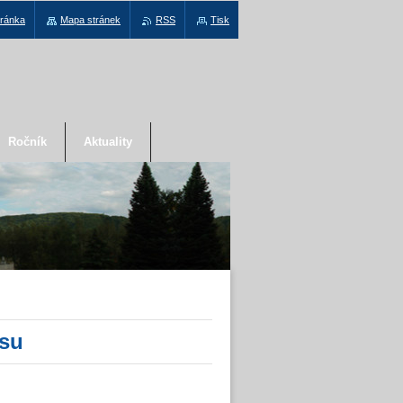
tránka
Mapa stránek
RSS
Tisk
Ročník
Aktuality
su