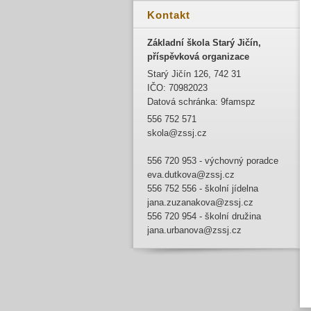
Kontakt
Základní škola Starý Jičín,
příspěvková organizace
Starý Jičín 126, 742 31
IČO: 70982023
Datová schránka: 9famspz
556 752 571
skola@zssj.cz
556 720 953 - výchovný poradce
eva.dutkova@zssj.cz
556 752 556 - školní jídelna
jana.zuzanakova@zssj.cz
556 720 954 - školní družina
jana.urbanova@zssj.cz