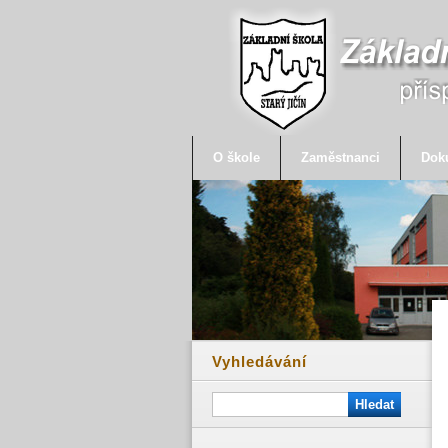
O škole
Zaměstnanci
Dok
Vyhledávání