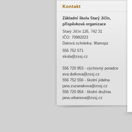
Kontakt
Základní škola Starý Jičín,
příspěvková organizace
Starý Jičín 126, 742 31
IČO: 70982023
Datová schránka: 9famspz
556 752 571
skola@zssj.cz
556 720 953 - výchovný poradce
eva.dutkova@zssj.cz
556 752 556 - školní jídelna
jana.zuzanakova@zssj.cz
556 720 954 - školní družina
jana.urbanova@zssj.cz