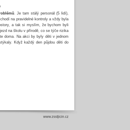
n
problémů
. Je tam stálý personál (5 lidí),
chodí na pravidelné kontroly a vždy byla
rostory, a tak si myslím, že bychom byli
ýjezd na školu v přírodě, co se týče rizika
e doma. Na akci by byly děti v jednom
stýkaly. Když každý den půjdou děti do
www.zsstjicin.cz