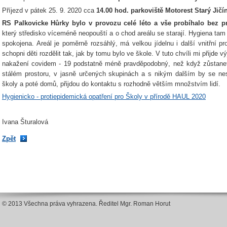
Příjezd v pátek 25. 9. 2020 cca
14.00 hod. parkoviště Motorest Starý Jičí
RS Palkovicke Hůrky bylo v provozu celé léto a vše probíhalo bez 
který středisko víceméně neopouští a o chod areálu se starají. Hygiena tam 
spokojena. Areál je poměrně rozsáhlý, má velkou jídelnu i další vnitřní p
schopni děti rozdělit tak, jak by tomu bylo ve škole. V tuto chvíli mi přijde v
nakažení covidem - 19 podstatně méně pravděpodobný, než když zůstanet
stálém prostoru, v jasně určených skupinách a s nikým dalším by se ne
školy a poté domů, přijdou do kontaktu s rozhodně větším množstvím lidí.
Hygienicko - protiepidemická opatření pro Školy v přírodě HAUL 2020
Ivana Šturalová
Zpět
© 2013 Všechna práva vyhrazena. Ředitel Mgr. Roman Horut