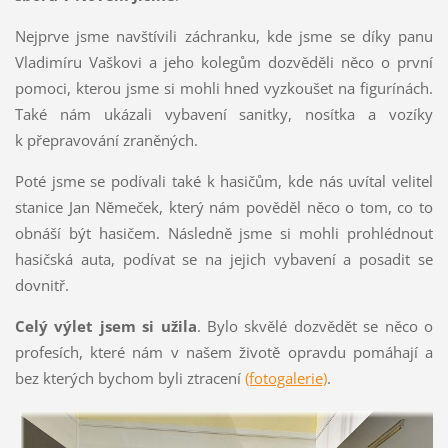
Nejprve jsme navštívili záchranku, kde jsme se díky panu
Vladimíru Vaškovi a jeho kolegům dozvěděli něco o první
pomoci, kterou jsme si mohli hned vyzkoušet na figurínách.
Také nám ukázali vybavení sanitky, nosítka a vozíky
k přepravování zraněných.
Poté jsme se podívali také k hasičům, kde nás uvítal velitel
stanice Jan Němeček, který nám pověděl něco o tom, co to
obnáší být hasičem. Následně jsme si mohli prohlédnout
hasičská auta, podívat se na jejich vybavení a posadit se
dovnitř.
Celý výlet jsem si užila
. Bylo skvělé dozvědět se něco o
profesích, které nám v našem životě opravdu pomáhají a
bez kterých bychom byli ztracení
(fotogalerie)
.