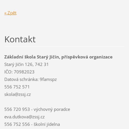
« Zpět
Kontakt
Základní škola Starý Jičín, příspěvková organizace
Starý Jičín 126, 742 31
IČO: 70982023
Datová schránka: 9famspz
556 752 571
skola@zssj.cz
556 720 953 - výchovný poradce
eva.dutkova@zssj.cz
556 752 556 - školní jídelna