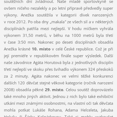
soutěžních dní zvládnout. Naše mladé sportovkyně se
ovšem ničeho nezalekly a po letní přípravě předvedly super
výkony. Anežka soutěžila v kategorii dívek narozených
v roce 2012. Po oba dny „makala
"
ze všech sil a v některých
disciplínách patřila mezi nejlepší. V hodu míčkem vyhrála
výkonem 31,50 metrů, v běhu na 1000 metrů byla třetí
v čase 3:50 min. Nakonec po deseti disciplínách obsadila
Anežka krásné
10. místo
v celé České republice. Což je při
její premiéře v republikovém finále super výsledek. Další
naše závodnice Agáta Horutová byla z jednotlivých disciplín
třetí nejlepší ve skoku přes švihadlo výkonem 324 přeskoků
za 2 minuty. Agáta nakonec ve velmi těžké konkurenci
dalších 120 děvčat stejné věkové kategorie (ročník narození
2008) obsadila pěkné
29. místo
. Celou soutěž doprovázelo
také mnoho jiných aktivit. Jednou z nich bylo také exhibiční
utkání mezi známými osobnostmi, na vlastní oči tak děvčata
mohla potkat Lukáše Rohana, Adama Helceleta, Jakuba
Holušu či Šárku Kašpárkovou. Také si mohly vyzkoušet