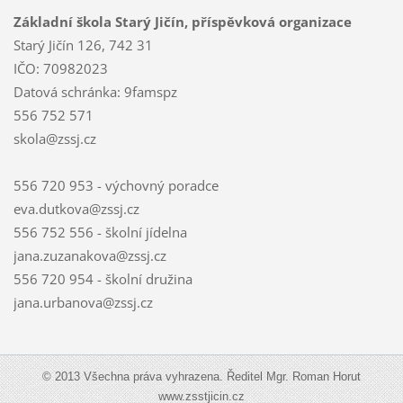
Základní škola Starý Jičín, příspěvková organizace
Starý Jičín 126, 742 31
IČO: 70982023
Datová schránka: 9famspz
556 752 571
skola@zssj.cz
556 720 953 - výchovný poradce
eva.dutkova@zssj.cz
556 752 556 - školní jídelna
jana.zuzanakova@zssj.cz
556 720 954 - školní družina
jana.urbanova@zssj.cz
© 2013 Všechna práva vyhrazena. Ředitel Mgr. Roman Horut
www.zsstjicin.cz