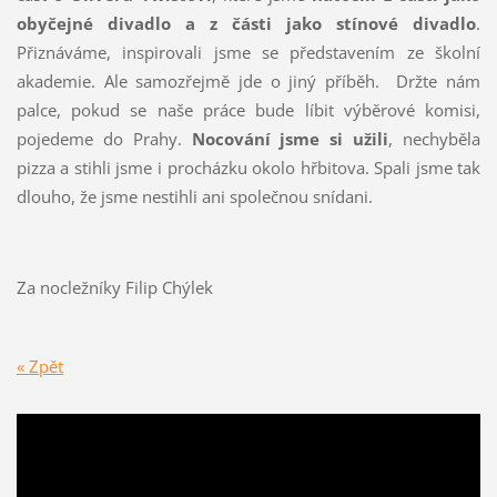
obyčejné divadlo a z části jako stínové divadlo
.
Přiznáváme, inspirovali jsme se představením ze školní
akademie. Ale samozřejmě jde o jiný příběh. Držte nám
palce, pokud se naše práce bude líbit výběrové komisi,
pojedeme do Prahy.
Nocování jsme si užili
, nechyběla
pizza a stihli jsme i procházku okolo hřbitova. Spali jsme tak
dlouho, že jsme nestihli ani společnou snídani.
Za nocležníky Filip Chýlek
« Zpět