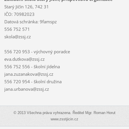
Starý Jičín 126, 742 31
IČO: 70982023
Datová schránka: 9famspz
556 752 571
skola@zssj.cz
556 720 953 - výchovný poradce
eva.dutkova@zssj.cz
556 752 556 - školní jídelna
jana.zuzanakova@zssj.cz
556 720 954 - školní družina
jana.urbanova@zssj.cz
© 2013 Všechna práva vyhrazena. Ředitel Mgr. Roman Horut
www.zsstjicin.cz