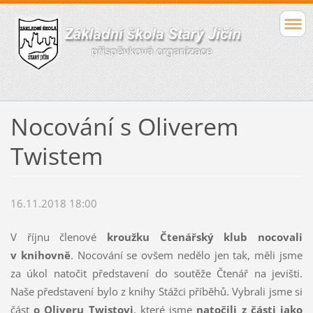
Nocování s Oliverem
Twistem
16.11.2018 18:00
V říjnu členové
kroužku Čtenářský klub nocovali
v knihovně
. Nocování se ovšem nedělo jen tak, měli jsme
za úkol natočit představení do soutěže Čtenář na jevišti.
Naše představení bylo z knihy Stážci příběhů. Vybrali jsme si
část
o
Oliveru Twistovi
, které jsme
natočili z části jako